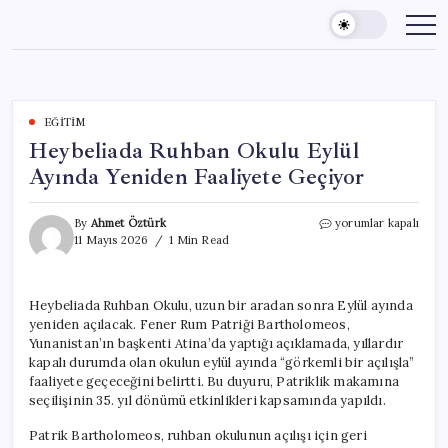
Skip
to
content
EĞITIM
Heybeliada Ruhban Okulu Eylül
Ayında Yeniden Faaliyete Geçiyor
Heybeliada
By
Ahmet Öztürk
yorumlar kapalı
Ruhban
11 Mayıs 2026
1 Min Read
Okulu
Eylül
Ayında
Heybeliada Ruhban Okulu, uzun bir aradan sonra Eylül ayında
Yeniden
yeniden açılacak. Fener Rum Patriği Bartholomeos,
Faaliyete
Geçiyor
Yunanistan’ın başkenti Atina’da yaptığı açıklamada, yıllardır
için
kapalı durumda olan okulun eylül ayında “görkemli bir açılışla”
faaliyete geçeceğini belirtti. Bu duyuru, Patriklik makamına
seçilişinin 35. yıl dönümü etkinlikleri kapsamında yapıldı.
Patrik Bartholomeos, ruhban okulunun açılışı için geri