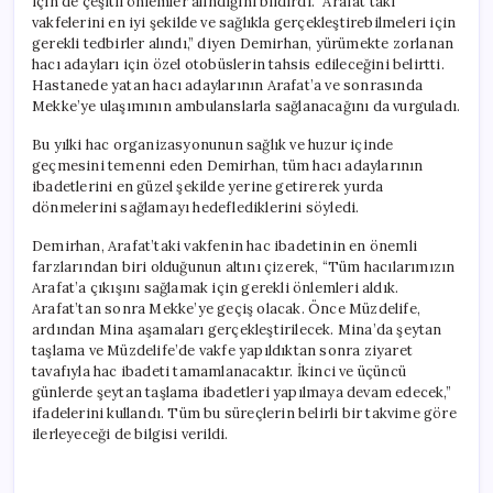
için de çeşitli önlemler alındığını bildirdi. “Arafat’taki
vakfelerini en iyi şekilde ve sağlıkla gerçekleştirebilmeleri için
gerekli tedbirler alındı,” diyen Demirhan, yürümekte zorlanan
hacı adayları için özel otobüslerin tahsis edileceğini belirtti.
Hastanede yatan hacı adaylarının Arafat’a ve sonrasında
Mekke’ye ulaşımının ambulanslarla sağlanacağını da vurguladı.
Bu yılki hac organizasyonunun sağlık ve huzur içinde
geçmesini temenni eden Demirhan, tüm hacı adaylarının
ibadetlerini en güzel şekilde yerine getirerek yurda
dönmelerini sağlamayı hedeflediklerini söyledi.
Demirhan, Arafat’taki vakfenin hac ibadetinin en önemli
farzlarından biri olduğunun altını çizerek, “Tüm hacılarımızın
Arafat’a çıkışını sağlamak için gerekli önlemleri aldık.
Arafat’tan sonra Mekke’ye geçiş olacak. Önce Müzdelife,
ardından Mina aşamaları gerçekleştirilecek. Mina’da şeytan
taşlama ve Müzdelife’de vakfe yapıldıktan sonra ziyaret
tavafıyla hac ibadeti tamamlanacaktır. İkinci ve üçüncü
günlerde şeytan taşlama ibadetleri yapılmaya devam edecek,”
ifadelerini kullandı. Tüm bu süreçlerin belirli bir takvime göre
ilerleyeceği de bilgisi verildi.