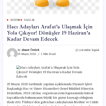
EĞITIM
SAĞLIK
Hacı Adayları Arafat’a Ulaşmak İçin
Yola Çıkıyor! Dönüşler 19 Haziran’a
Kadar Devam Edecek
Hacı
By
Ahmet Öztürk
yorumlar kapalı
Adayları
25 Mayıs 2026
2 Min Read
Arafat’a
Ulaşmak
İçin
Yola
Çıkıyor!
Dönüşler
19
25 Mayıs 2026 tarihinde yapılan açıklamada Diyanet İşleri
Haziran’a
Başkanlığı Hac ve Umre Hizmetleri Genel Müdürü Hüseyin
Kadar
Demirhan, 2026 yılı hac organizasyonu kapsamında kutsal
Devam
topraklarda bulunmanın büyük bir gurur kaynağı olduğunu
Edecek
ifade etti. Türkiye’den gelen hacı adaylarının Medine ve Cidde
için