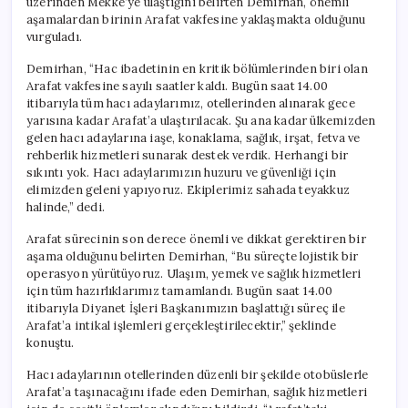
üzerinden Mekke’ye ulaştığını belirten Demirhan, önemli
aşamalardan birinin Arafat vakfesine yaklaşmakta olduğunu
vurguladı.
Demirhan, “Hac ibadetinin en kritik bölümlerinden biri olan
Arafat vakfesine sayılı saatler kaldı. Bugün saat 14.00
itibarıyla tüm hacı adaylarımız, otellerinden alınarak gece
yarısına kadar Arafat’a ulaştırılacak. Şu ana kadar ülkemizden
gelen hacı adaylarına iaşe, konaklama, sağlık, irşat, fetva ve
rehberlik hizmetleri sunarak destek verdik. Herhangi bir
sıkıntı yok. Hacı adaylarımızın huzuru ve güvenliği için
elimizden geleni yapıyoruz. Ekiplerimiz sahada teyakkuz
halinde,” dedi.
Arafat sürecinin son derece önemli ve dikkat gerektiren bir
aşama olduğunu belirten Demirhan, “Bu süreçte lojistik bir
operasyon yürütüyoruz. Ulaşım, yemek ve sağlık hizmetleri
için tüm hazırlıklarımız tamamlandı. Bugün saat 14.00
itibarıyla Diyanet İşleri Başkanımızın başlattığı süreç ile
Arafat’a intikal işlemleri gerçekleştirilecektir,” şeklinde
konuştu.
Hacı adaylarının otellerinden düzenli bir şekilde otobüslerle
Arafat’a taşınacağını ifade eden Demirhan, sağlık hizmetleri