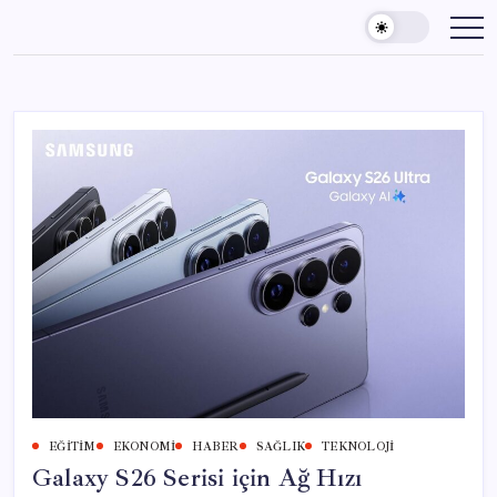
Skip
to
content
EĞITIM
EKONOMI
HABER
SAĞLIK
TEKNOLOJI
Galaxy S26 Serisi için Ağ Hızı