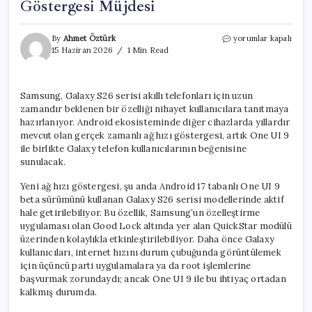
Göstergesi Müjdesi
Galaxy
By
Ahmet Öztürk
yorumlar kapalı
S26
15 Haziran 2026
1 Min Read
Serisi
için
Ağ
Samsung, Galaxy S26 serisi akıllı telefonları için uzun
Hızı
zamandır beklenen bir özelliği nihayet kullanıcılara tanıtmaya
Göstergesi
Müjdesi
hazırlanıyor. Android ekosisteminde diğer cihazlarda yıllardır
için
mevcut olan gerçek zamanlı ağ hızı göstergesi, artık One UI 9
ile birlikte Galaxy telefon kullanıcılarının beğenisine
sunulacak.
Yeni ağ hızı göstergesi, şu anda Android 17 tabanlı One UI 9
beta sürümünü kullanan Galaxy S26 serisi modellerinde aktif
hale getirilebiliyor. Bu özellik, Samsung’un özelleştirme
uygulaması olan Good Lock altında yer alan QuickStar modülü
üzerinden kolaylıkla etkinleştirilebiliyor. Daha önce Galaxy
kullanıcıları, internet hızını durum çubuğunda görüntülemek
için üçüncü parti uygulamalara ya da root işlemlerine
başvurmak zorundaydı; ancak One UI 9 ile bu ihtiyaç ortadan
kalkmış durumda.