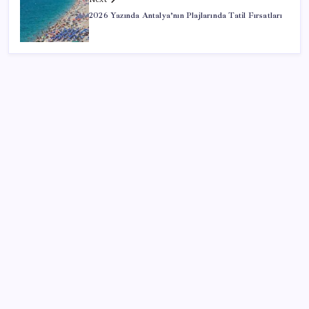
2026 Yazında Antalya’nın Plajlarında Tatil Fırsatları
SON YAZILAR
Çıkarılabilir Bataryalı Telefonlar Geri Dönüyor
2026 AÖL 3. Dönem sınav sonuçları ne zaman
açıklanacak? Açık Öğretim Lisesi sınav sonuçları
nasıl ve nereden öğrenilir?
Türkiye, Suudi Arabistan ve Pakistan üçlü savunma
anlaşması imzaladı