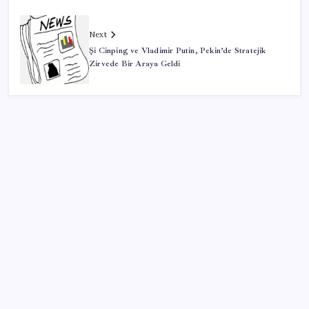
Next
Şi Cinping ve Vladimir Putin, Pekin’de Stratejik
Zirvede Bir Araya Geldi
SON YAZILAR
Electronic Arts Satıldı
Petrol sert düştü: Hürmüz Boğazı’ndaki diplomatik
umutlar fiyatları etkiledi