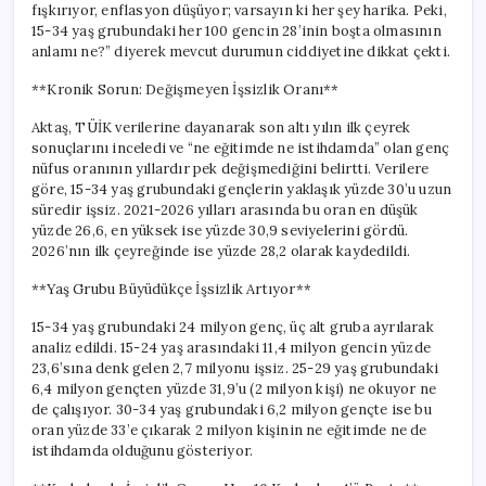
fışkırıyor, enflasyon düşüyor; varsayın ki her şey harika. Peki,
15-34 yaş grubundaki her 100 gencin 28’inin boşta olmasının
anlamı ne?” diyerek mevcut durumun ciddiyetine dikkat çekti.
**Kronik Sorun: Değişmeyen İşsizlik Oranı**
Aktaş, TÜİK verilerine dayanarak son altı yılın ilk çeyrek
sonuçlarını inceledi ve “ne eğitimde ne istihdamda” olan genç
nüfus oranının yıllardır pek değişmediğini belirtti. Verilere
göre, 15-34 yaş grubundaki gençlerin yaklaşık yüzde 30’u uzun
süredir işsiz. 2021-2026 yılları arasında bu oran en düşük
yüzde 26,6, en yüksek ise yüzde 30,9 seviyelerini gördü.
2026’nın ilk çeyreğinde ise yüzde 28,2 olarak kaydedildi.
**Yaş Grubu Büyüdükçe İşsizlik Artıyor**
15-34 yaş grubundaki 24 milyon genç, üç alt gruba ayrılarak
analiz edildi. 15-24 yaş arasındaki 11,4 milyon gencin yüzde
23,6’sına denk gelen 2,7 milyonu işsiz. 25-29 yaş grubundaki
6,4 milyon gençten yüzde 31,9’u (2 milyon kişi) ne okuyor ne
de çalışıyor. 30-34 yaş grubundaki 6,2 milyon gençte ise bu
oran yüzde 33’e çıkarak 2 milyon kişinin ne eğitimde ne de
istihdamda olduğunu gösteriyor.