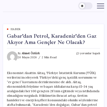
Skip
to
content
HABER
Gabar’dan Petrol, Karadeniz’den Gaz
Akıyor Ama Gençler Ne Olacak?
Gabar’dan
By
Ahmet Öztürk
yorumlar kapalı
Petrol,
20 Mayıs 2026
2 Min Read
Karadeniz’den
Gaz
Akıyor
Ekonomist Alaattin Aktaş, Türkiye İstatistik Kurumu (TÜİK)
Ama
verilerini inceleyerek Türkiye’deki genç işsizlik sorununu ve
Gençler
Ne
“ev genci” kavramını derinlemesine ele aldı. Aktaş,
Olacak?
ekonomideki büyüme ve başarı iddialarına karşı 15-34 yaş
için
aralığındaki her 100 gençten 28’inin eğitimde veya istihdamda
olmadığını vurguladı. Hükümetin ihracat artışı, üretim
hamleleri ve enerji keşifleri konusundaki olumlu söylemlerine
atıfta bulunarak, “Karadeniz’den doğalgaz, Gabar’dan petrol