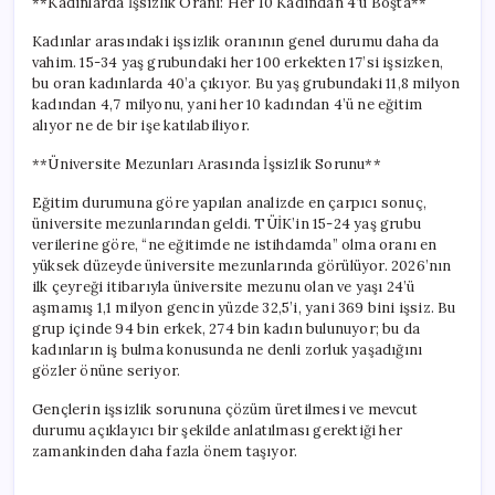
**Kadınlarda İşsizlik Oranı: Her 10 Kadından 4’ü Boşta**
Kadınlar arasındaki işsizlik oranının genel durumu daha da
vahim. 15-34 yaş grubundaki her 100 erkekten 17’si işsizken,
bu oran kadınlarda 40’a çıkıyor. Bu yaş grubundaki 11,8 milyon
kadından 4,7 milyonu, yani her 10 kadından 4’ü ne eğitim
alıyor ne de bir işe katılabiliyor.
**Üniversite Mezunları Arasında İşsizlik Sorunu**
Eğitim durumuna göre yapılan analizde en çarpıcı sonuç,
üniversite mezunlarından geldi. TÜİK’in 15-24 yaş grubu
verilerine göre, “ne eğitimde ne istihdamda” olma oranı en
yüksek düzeyde üniversite mezunlarında görülüyor. 2026’nın
ilk çeyreği itibarıyla üniversite mezunu olan ve yaşı 24’ü
aşmamış 1,1 milyon gencin yüzde 32,5’i, yani 369 bini işsiz. Bu
grup içinde 94 bin erkek, 274 bin kadın bulunuyor; bu da
kadınların iş bulma konusunda ne denli zorluk yaşadığını
gözler önüne seriyor.
Gençlerin işsizlik sorununa çözüm üretilmesi ve mevcut
durumu açıklayıcı bir şekilde anlatılması gerektiği her
zamankinden daha fazla önem taşıyor.