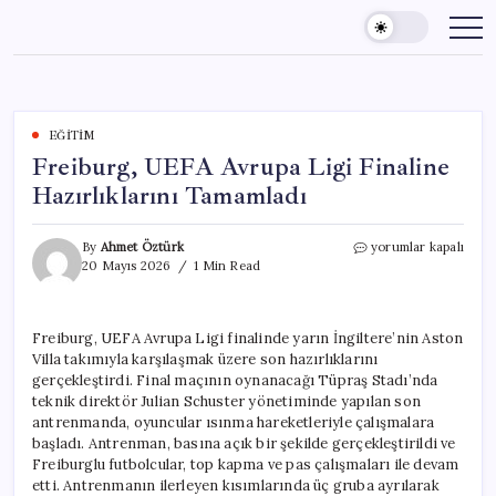
Skip
to
content
EĞITIM
Freiburg, UEFA Avrupa Ligi Finaline
Hazırlıklarını Tamamladı
Freiburg,
By
Ahmet Öztürk
yorumlar kapalı
UEFA
20 Mayıs 2026
1 Min Read
Avrupa
Ligi
Finaline
Freiburg, UEFA Avrupa Ligi finalinde yarın İngiltere’nin Aston
Hazırlıklarını
Villa takımıyla karşılaşmak üzere son hazırlıklarını
Tamamladı
için
gerçekleştirdi. Final maçının oynanacağı Tüpraş Stadı’nda
teknik direktör Julian Schuster yönetiminde yapılan son
antrenmanda, oyuncular ısınma hareketleriyle çalışmalara
başladı. Antrenman, basına açık bir şekilde gerçekleştirildi ve
Freiburglu futbolcular, top kapma ve pas çalışmaları ile devam
etti. Antrenmanın ilerleyen kısımlarında üç gruba ayrılarak