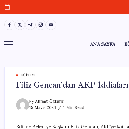
Skip
-
to
content
https://www.facebook.com/
https://twitter.com/
https://t.me/
https://www.instagram.com/
https://youtube.com/
ANA SAYFA
E
EĞITIM
Filiz Gencan’dan AKP İddiaları
By
Ahmet Öztürk
15 Mayıs 2026
1 Min Read
Edirne Belediye Başkanı Filiz Gencan, AKP’ye katıl