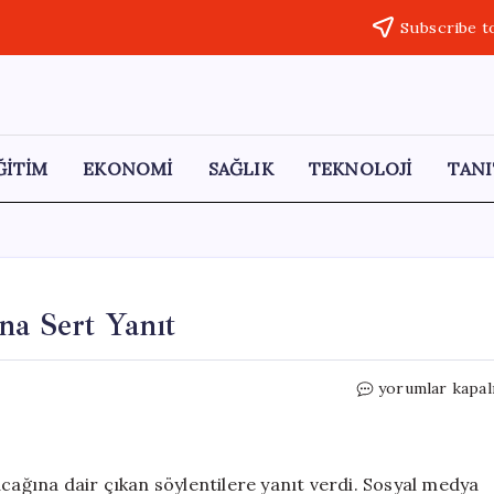
Subscribe t
ĞİTİM
EKONOMİ
SAĞLIK
TEKNOLOJİ
TANI
na Sert Yanıt
Filiz
yorumlar kapal
Gencan’dan
AKP
İddialarına
Sert
acağına dair çıkan söylentilere yanıt verdi. Sosyal medya