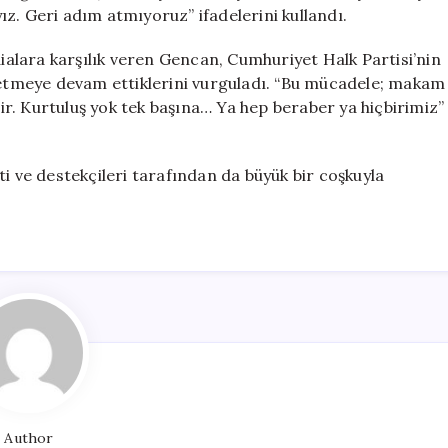
Yanıt
z. Geri adım atmıyoruz” ifadelerini kullandı.
için
alara karşılık veren Gencan, Cumhuriyet Halk Partisi’nin
t etmeye devam ettiklerini vurguladı. “Bu mücadele; makam
r. Kurtuluş yok tek başına… Ya hep beraber ya hiçbirimiz”
i ve destekçileri tarafından da büyük bir coşkuyla
Author