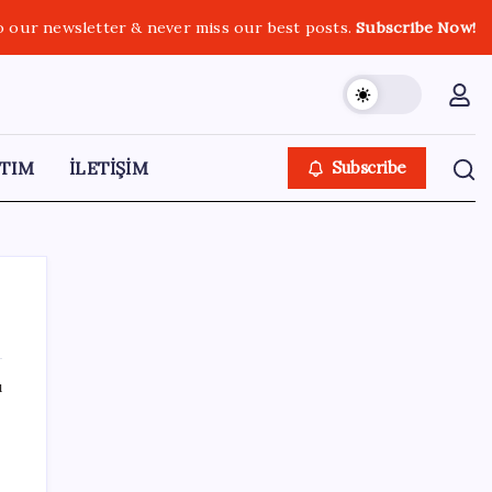
o our newsletter & never miss our best posts.
Subscribe Now!
TIM
İLETİŞİM
Subscribe
ı
SON YAZILAR
Çin pazarını altüst etmişti: Otomotiv devi
Avrupa’ya açıldı