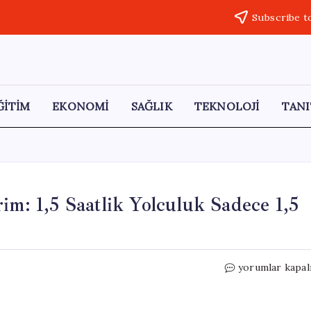
Subscribe t
ĞİTİM
EKONOMİ
SAĞLIK
TEKNOLOJİ
TANI
im: 1,5 Saatlik Yolculuk Sadece 1,5
Feribot
yorumlar kapal
Hattı
İle
Ulaşımda