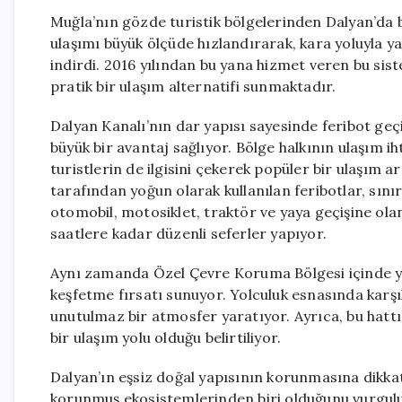
Muğla’nın gözde turistik bölgelerinden Dalyan’da b
ulaşımı büyük ölçüde hızlandırarak, kara yoluyla ya
indirdi. 2016 yılından bu yana hizmet veren bu sist
pratik bir ulaşım alternatifi sunmaktadır.
Dalyan Kanalı’nın dar yapısı sayesinde feribot geçiş
büyük bir avantaj sağlıyor. Bölge halkının ulaşım i
turistlerin de ilgisini çekerek popüler bir ulaşım a
tarafından yoğun olarak kullanılan feribotlar, sını
otomobil, motosiklet, traktör ve yaya geçişine ol
saatlere kadar düzenli seferler yapıyor.
Aynı zamanda Özel Çevre Koruma Bölgesi içinde yer 
keşfetme fırsatı sunuyor. Yolculuk esnasında karşıla
unutulmaz bir atmosfer yaratıyor. Ayrıca, bu hattın
bir ulaşım yolu olduğu belirtiliyor.
Dalyan’ın eşsiz doğal yapısının korunmasına dikka
korunmuş ekosistemlerinden biri olduğunu vurguluy