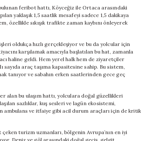
Devrim:
ulunan feribot hattı, Köyceğiz ile Ortaca arasındaki
1,5
pılan yaklaşık 1,5 saatlik mesafeyi sadece 1,5 dakikaya
Saatlik
em, özellikle sıkışık trafikte zaman kaybını önleyerek
Yolculuk
Sadece
1,5
leri oldukça hızlı gerçekleşiyor ve bu da yolcular için
Dakika
htiyacını karşılamak amacıyla başlatılan bu hat, zamanla
için
racı haline geldi. Hem yerel halk hem de ziyaretçiler
rlı sayıda araç taşıma kapasitesine sahip. Bu sistem,
anak tanıyor ve sabahın erken saatlerinden gece geç
alan bu ulaşım hattı, yolculara doğal güzellikleri
şılan sazlıklar, kuş sesleri ve lagün ekosistemi,
 ambulans ve itfaiye gibi acil durum araçları için de kriti
t çeken turizm uzmanları, bölgenin Avrupa’nın en iyi
or. Deniz ve göl arasındaki doğal geçiş, gelgit