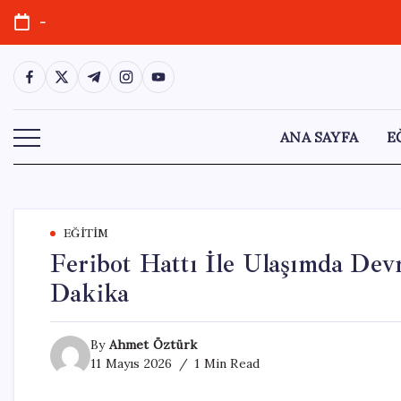
Skip
-
to
content
https://www.facebook.com/
https://twitter.com/
https://t.me/
https://www.instagram.com/
https://youtube.com/
ANA SAYFA
E
EĞITIM
Feribot Hattı İle Ulaşımda Devr
Dakika
By
Ahmet Öztürk
11 Mayıs 2026
1 Min Read