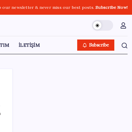
o our newsletter & never miss our best posts.
Subscribe Now!
TIM
İLETİŞİM
Subscribe
SON YAZILAR
ı
İklim zirvesi de milyarlar yutacak