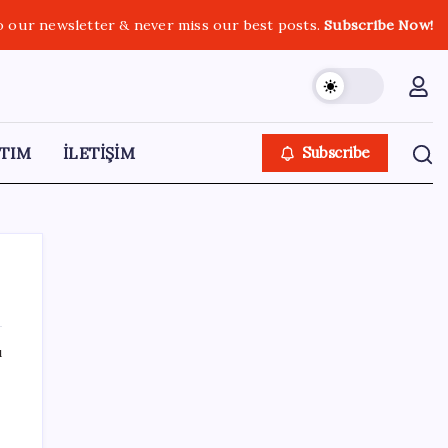
o our newsletter & never miss our best posts.
Subscribe Now!
TIM
İLETİŞİM
Subscribe
ı
SON YAZILAR
Çin pazarını altüst etmişti: Otomotiv devi
Avrupa’ya açıldı