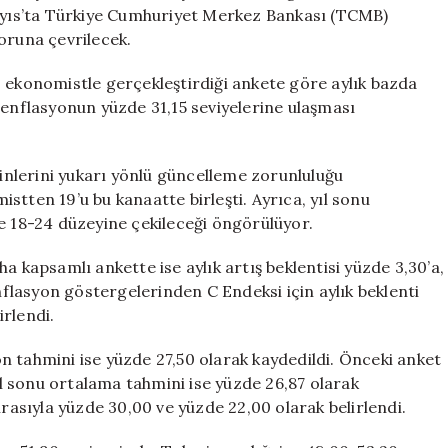
ve
Mayıs’ta Türkiye Cumhuriyet Merkez Bankası (TCMB)
Beklentiler
oruna çevrilecek.
için
0 ekonomistle gerçekleştirdiği ankete göre aylık bazda
lık enflasyonun yüzde 31,15 seviyelerine ulaşması
nlerini yukarı yönlü güncelleme zorunluluğu
stten 19’u bu kanaatte birleşti. Ayrıca, yıl sonu
e 18-24 düzeyine çekileceği öngörülüyor.
a kapsamlı ankette ise aylık artış beklentisi yüzde 3,30’a,
enflasyon göstergelerinden C Endeksi için aylık beklenti
irlendi.
n tahmini ise yüzde 27,50 olarak kaydedildi. Önceki anket
 sonu ortalama tahmini ise yüzde 26,87 olarak
ırasıyla yüzde 30,00 ve yüzde 22,00 olarak belirlendi.