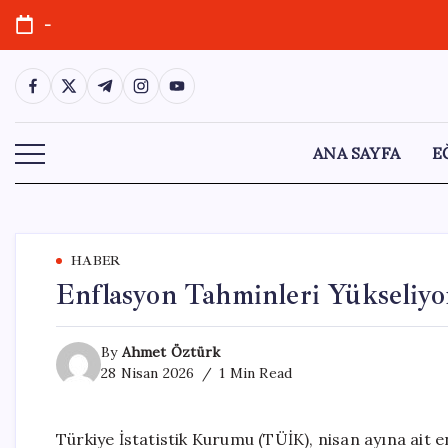
Skip
-
to
content
https://www.facebook.com/
https://twitter.com/
https://t.me/
https://www.instagram.com/
https://youtube.com/
ANA SAYFA
E
HABER
Enflasyon Tahminleri Yükseliyor
By
Ahmet Öztürk
28 Nisan 2026
1 Min Read
Türkiye İstatistik Kurumu (TÜİK), nisan ayına ait 