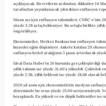
açıklayacak. Bu verilerin ardından, dikkatler 14 
tarafından yayımlanacak yılın ikinci enflasyon rap
Nisan ayı için enflasyon tahminleri, CNBC-e’nin 2
yüzde 3,28 artış bekleniyor. Bu artışla birlikte yıl
öngörülüyor.
Ekonomistler, Merkez Bankası’nın enflasyon tahmi
hissedeceğini düşünüyor. Ankete katılan 20 ekonomi
enflasyon hedef aralığının 3 puan artırılarak yüzd
İdeal Data Haber’in 26 kurumla gerçekleştirdiği dah
yıllık tahmin ise yüzde 31,40’a yükseldi. Çekirdek 
yüzde 2,58, yıllık beklenti ise yüzde 28,68 olarak bel
2026 yıl sonu için ekonomistlerin medyan enflasyo
döneminde bu oran yüzde 25,00 seviyesindeydi. Yıl
hesaplandı. En yüksek ve en düşük beklentiler ise s