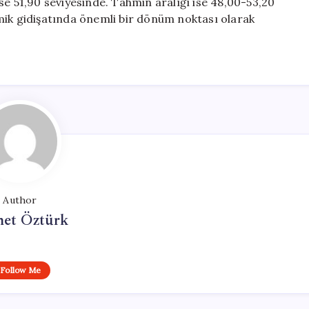
se 51,90 seviyesinde. Tahmin aralığı ise 48,00-53,20
mik gidişatında önemli bir dönüm noktası olarak
Author
et Öztürk
Follow Me