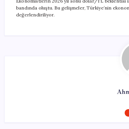
Ekonomistlerin 2026 yıl sonu dolar/TL beklentisi i
bandında oluştu. Bu gelişmeler, Türkiye’nin ekono
değerlendiriliyor.
Ahm