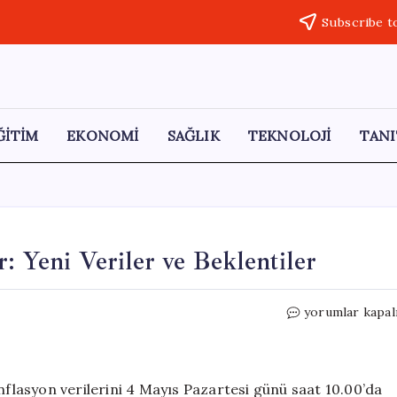
Subscribe t
ĞİTİM
EKONOMİ
SAĞLIK
TEKNOLOJİ
TANI
: Yeni Veriler ve Beklentiler
Enflasyon
yorumlar kapal
Tahminleri
Yükseliyor:
Yeni
Veriler
enflasyon verilerini 4 Mayıs Pazartesi günü saat 10.00’da