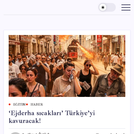
Skip
to
content
EĞITIM
HABER
‘Ejderha sıcakları’ Türkiye’yi
kavuracak!