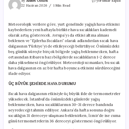
‘Ejderha
By
Ahmet Öztürk
yorumlar kapalı
sıcakları’
22 Haziran 2026
1 Min Read
Türkiye’yi
kavuracak!
için
Meteorolojik verilere göre, yurt genelinde yağışlı hava etkisini
kaybederken yeni haftayla birlikte hava sıcaklıkları kademeli
olarak artış gösterecek. Avrupa’yı da etkisi altına alması
beklenen ve “Ejderha Sıcakları” olarak adlandırılan sıcak hava
dalgasının Türkiye’yi de etkileyeceği belirtiliyor. Önümüzdeki
beş günlük süreçte birçok bölgede yağış beklenmezken, hafta
ortasından itibaren bazı bölgelerde sıcaklıkların 1-2 derece
daha yükselmesi öngörülüyor. Meteoroloji uzmanları, bu sıcak
hava dalgasının en az bir hafta boyunca etkisini sürdüreceğini
ifade ediyor.
ÜÇ BÜYÜK ŞEHİRDE HAVA DURUMU
Sıcak hava dalgasının etkisiyle üç büyük ilde de termometreler
yükselecek. İstanbul’da önümüzdeki günlerde yağış
beklenmezken, hava sıcaklıklarının 30-31 derece bandında
seyredeceği tahmin ediliyor. Ankara’da hafta sonuna doğru
sıcaklığın 31 dereceye ulaşması beklenirken, İzmir’de ise cuma
günü termometrelerin 36 dereceyi göstermesi öngörülüyor.