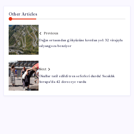
Other Articles
Previous
Dağın ortasından gökyüzüne kıvrılan yol: 32 virajıyla
salyangoza benziyor
Next
Okullar tatil edildi tren seferleri durdu! Sıcaklık
Avrupa’da 42 dereceye vurdu