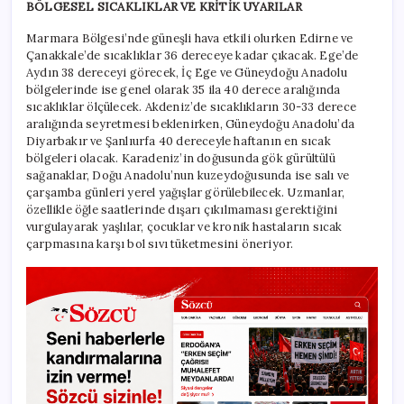
BÖLGESEL SICAKLIKLAR VE KRİTİK UYARILAR
Marmara Bölgesi’nde güneşli hava etkili olurken Edirne ve
Çanakkale’de sıcaklıklar 36 dereceye kadar çıkacak. Ege’de
Aydın 38 dereceyi görecek, İç Ege ve Güneydoğu Anadolu
bölgelerinde ise genel olarak 35 ila 40 derece aralığında
sıcaklıklar ölçülecek. Akdeniz’de sıcaklıkların 30-33 derece
aralığında seyretmesi beklenirken, Güneydoğu Anadolu’da
Diyarbakır ve Şanlıurfa 40 dereceyle haftanın en sıcak
bölgeleri olacak. Karadeniz’in doğusunda gök gürültülü
sağanaklar, Doğu Anadolu’nun kuzeydoğusunda ise salı ve
çarşamba günleri yerel yağışlar görülebilecek. Uzmanlar,
özellikle öğle saatlerinde dışarı çıkılmaması gerektiğini
vurgulayarak yaşlılar, çocuklar ve kronik hastaların sıcak
çarpmasına karşı bol sıvı tüketmesini öneriyor.