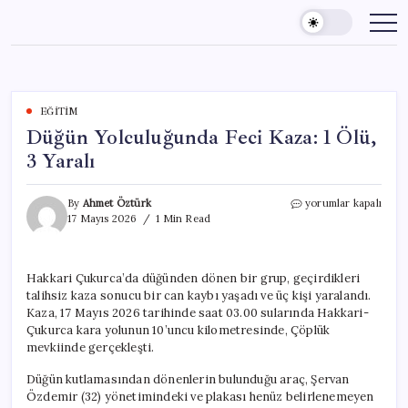
Skip
to
content
EĞITIM
Düğün Yolculuğunda Feci Kaza: 1 Ölü,
3 Yaralı
Düğün
By
Ahmet Öztürk
yorumlar kapalı
Yolculuğunda
17 Mayıs 2026
1 Min Read
Feci
Kaza:
1
Hakkari Çukurca’da düğünden dönen bir grup, geçirdikleri
Ölü,
talihsiz kaza sonucu bir can kaybı yaşadı ve üç kişi yaralandı.
3
Yaralı
Kaza, 17 Mayıs 2026 tarihinde saat 03.00 sularında Hakkari-
için
Çukurca kara yolunun 10’uncu kilometresinde, Çöplük
mevkiinde gerçekleşti.
Düğün kutlamasından dönenlerin bulunduğu araç, Şervan
Özdemir (32) yönetimindeki ve plakası henüz belirlenemeyen