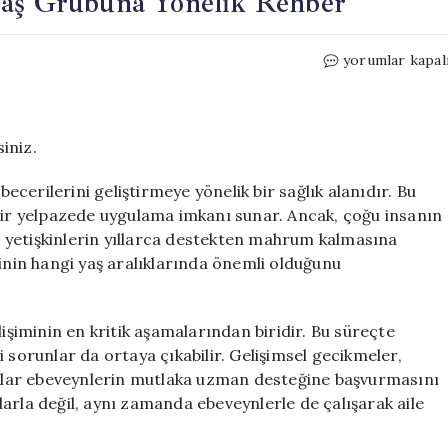
Yaş Grubuna Yönelik Rehber
Dil
yorumlar kapal
ve
Konuşma
Terapisi:
Her
iniz.
Yaş
Grubuna
becerilerini geliştirmeye yönelik bir sağlık alanıdır. Bu
Yönelik
 bir yelpazede uygulama imkanı sunar. Ancak, çoğu insanın
Rehber
le yetişkinlerin yıllarca destekten mahrum kalmasına
için
sinin hangi yaş aralıklarında önemli olduğunu
lişiminin en kritik aşamalarından biridir. Bu süreçte
tli sorunlar da ortaya çıkabilir. Gelişimsel gecikmeler,
rumlar ebeveynlerin mutlaka uzman desteğine başvurmasını
arla değil, aynı zamanda ebeveynlerle de çalışarak aile