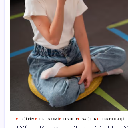
EĞITIM
EKONOMI
HABER
SAĞLIK
TEKNOLOJI