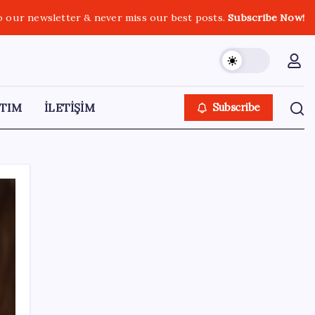
o our newsletter & never miss our best posts.
Subscribe Now!
TIM
İLETİŞİM
Subscribe
SON YAZILAR
Çin pazarını altüst etmişti: Otomotiv devi
Avrupa’ya açıldı