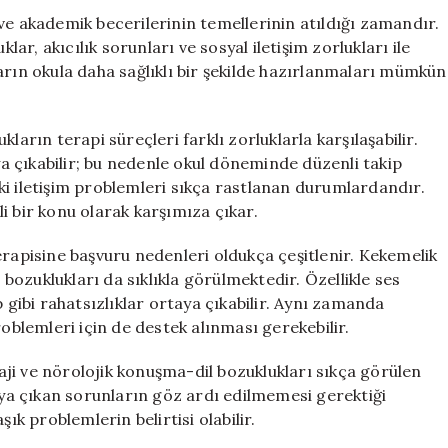
ve akademik becerilerinin temellerinin atıldığı zamandır.
r, akıcılık sorunları ve sosyal iletişim zorlukları ile
arın okula daha sağlıklı bir şekilde hazırlanmaları mümkün
ların terapi süreçleri farklı zorluklarla karşılaşabilir.
 çıkabilir; bu nedenle okul döneminde düzenli takip
ki iletişim problemleri sıkça rastlanan durumlardandır.
i bir konu olarak karşımıza çıkar.
erapisine başvuru nedenleri oldukça çeşitlenir. Kekemelik
s bozuklukları da sıklıkla görülmektedir. Özellikle ses
p gibi rahatsızlıklar ortaya çıkabilir. Aynı zamanda
roblemleri için de destek alınması gerekebilir.
faji ve nörolojik konuşma-dil bozuklukları sıkça görülen
taya çıkan sorunların göz ardı edilmemesi gerektiği
 problemlerin belirtisi olabilir.