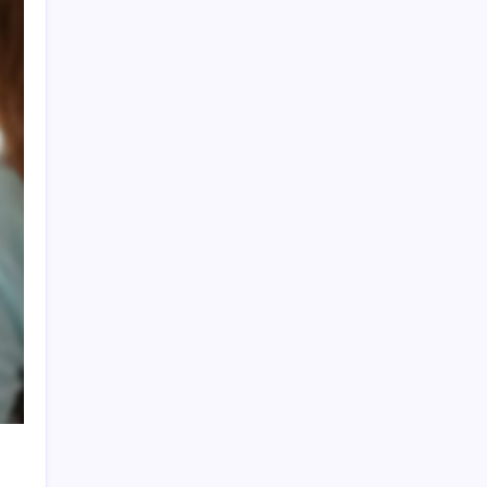
Electronic Arts Satıldı
Petrol sert düştü: Hürmüz Boğazı’ndaki
diplomatik umutlar fiyatları etkiledi
Eyüpsultan’da silahlı saldırıda 2’si ağır 4 kişi
yaralandı
Bolu Belediye Başkan Vekili ve meclis
üyeleri CHP’den istifa etti
Yemek yediğiniz saat beyin sağlığını
etkileyebilir
Balıkesir’deki orman yangınlarına havadan
ve karadan müdahale: 210 konut tahliye
edildi
Avustralya’da kuş gribi alarmı: Salgın
yayılıyor
Patatesler için başladı: Evinin son halini
görenler gözlerine inanamadı