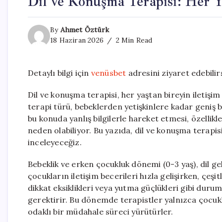
Dil ve Konuşma Terapisi: Her 
By
Ahmet Öztürk
18 Haziran 2026
2 Min Read
Detaylı bilgi için
venüsbet
adresini ziyaret edebilirs
Dil ve konuşma terapisi, her yaştan bireyin iletişim 
terapi türü, bebeklerden yetişkinlere kadar geniş
bu konuda yanlış bilgilerle hareket etmesi, özellik
neden olabiliyor. Bu yazıda, dil ve konuşma terapi
inceleyeceğiz.
Bebeklik ve erken çocukluk dönemi (0-3 yaş), dil ge
çocukların iletişim becerileri hızla gelişirken, çeşi
dikkat eksiklikleri veya yutma güçlükleri gibi du
gerektirir. Bu dönemde terapistler yalnızca çocukl
odaklı bir müdahale süreci yürütürler.