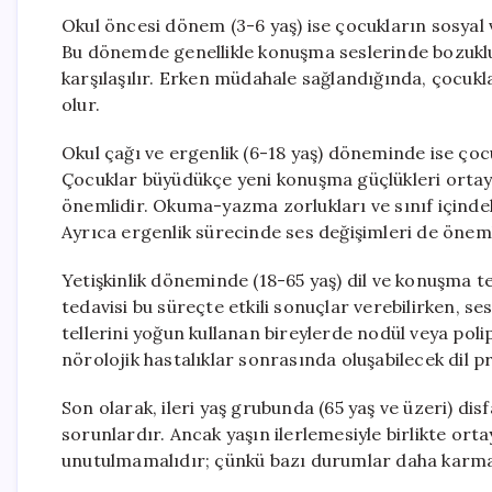
Okul öncesi dönem (3-6 yaş) ise çocukların sosyal 
Bu dönemde genellikle konuşma seslerinde bozuklukla
karşılaşılır. Erken müdahale sağlandığında, çocukl
olur.
Okul çağı ve ergenlik (6-18 yaş) döneminde ise çocuk
Çocuklar büyüdükçe yeni konuşma güçlükleri ortaya
önemlidir. Okuma-yazma zorlukları ve sınıf içinde
Ayrıca ergenlik sürecinde ses değişimleri de öneml
Yetişkinlik döneminde (18-65 yaş) dil ve konuşma t
tedavisi bu süreçte etkili sonuçlar verebilirken, se
tellerini yoğun kullanan bireylerde nodül veya poli
nörolojik hastalıklar sonrasında oluşabilecek dil p
Son olarak, ileri yaş grubunda (65 yaş ve üzeri) dis
sorunlardır. Ancak yaşın ilerlemesiyle birlikte or
unutulmamalıdır; çünkü bazı durumlar daha karmaşık