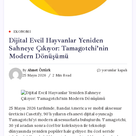
EKONOMI
Dijital Evcil Hayvanlar Yeniden
Sahneye Çıkıyor: Tamagotchi’nin
Modern Dönüşümü
Dijital
By
Ahmet Öztürk
yorumlar kapalı
Evcil
25 Mayıs 2026
2 Min Read
Hayvanlar
Yeniden
Sahneye
Çıkıyor:
Tamagotchi’nin
Modern
25 Mayıs 2026 tarihinde, Bandai America ve mobil aksesuar
Dönüşümü
üreticisi Casetify, 90’lı yılların efsanevi dijital oyuncağı
için
Tamagotchi’yi modern aksesuarlarla buluşturdu. Tamagotchi,
30 yıl aradan sonra özel bir koleksiyon ile teknoloji
dünyasında yeniden popüler hale geliyor. Bu özel seride