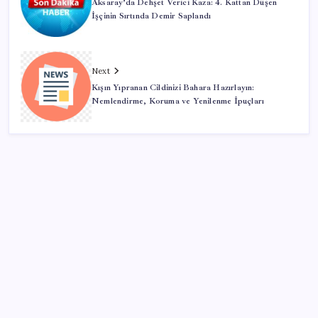
Aksaray’da Dehşet Verici Kaza: 4. Kattan Düşen
İşçinin Sırtında Demir Saplandı
Next
Kışın Yıpranan Cildinizi Bahara Hazırlayın:
Nemlendirme, Koruma ve Yenilenme İpuçları
SON YAZILAR
Electronic Arts Satıldı