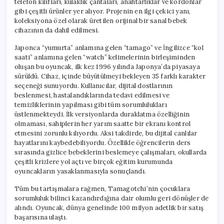
telefon kılıfları, kulaklık çantaları, anahtarlıklar ve kordonlar
gibi çeşitli ürünler yer alıyor. Projenin en ilgi çekici yanı,
koleksiyona özel olarak üretilen orijinal bir sanal bebek
cihazının da dahil edilmesi.
Japonca “yumurta” anlamına gelen “tamago” ve İngilizce “kol
saati” anlamına gelen “watch” kelimelerinin birleşiminden
oluşan bu oyuncak, ilk kez 1996 yılında Japonya’da piyasaya
sürüldü. Cihaz, içinde büyütülmeyi bekleyen 35 farklı karakter
seçeneği sunuyordu. Kullanıcılar, dijital dostlarının
beslenmesi, hastalandıklarında tedavi edilmesi ve
temizliklerinin yapılması gibi tüm sorumlulukları
üstlenmekteydi. İlk versiyonlarda duraklatma özelliğinin
olmaması, sahiplerin her yarım saatte bir ekranı kontrol
etmesini zorunlu kılıyordu. Aksi takdirde, bu dijital canlılar
hayatlarını kaybedebiliyordu. Özellikle öğrencilerin ders
sırasında gizlice bebeklerini beslemeye çalışmaları, okullarda
çeşitli krizlere yol açtı ve birçok eğitim kurumunda
oyuncakların yasaklanmasıyla sonuçlandı.
Tüm bu tartışmalara rağmen, Tamagotchi’nin çocuklara
sorumluluk bilinci kazandırdığına dair olumlu geri dönüşler de
alındı. Oyuncak, dünya genelinde 100 milyon adetlik bir satış
başarısına ulaştı.