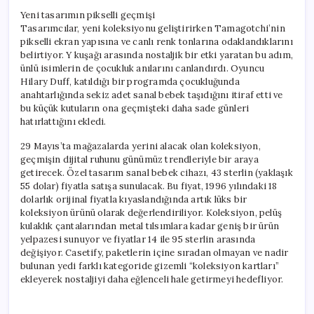
Yeni tasarımın pikselli geçmişi
Tasarımcılar, yeni koleksiyonu geliştirirken Tamagotchi’nin
pikselli ekran yapısına ve canlı renk tonlarına odaklandıklarını
belirtiyor. Y kuşağı arasında nostaljik bir etki yaratan bu adım,
ünlü isimlerin de çocukluk anılarını canlandırdı. Oyuncu
Hilary Duff, katıldığı bir programda çocukluğunda
anahtarlığında sekiz adet sanal bebek taşıdığını itiraf etti ve
bu küçük kutuların ona geçmişteki daha sade günleri
hatırlattığını ekledi.
29 Mayıs’ta mağazalarda yerini alacak olan koleksiyon,
geçmişin dijital ruhunu günümüz trendleriyle bir araya
getirecek. Özel tasarım sanal bebek cihazı, 43 sterlin (yaklaşık
55 dolar) fiyatla satışa sunulacak. Bu fiyat, 1996 yılındaki 18
dolarlık orijinal fiyatla kıyaslandığında artık lüks bir
koleksiyon ürünü olarak değerlendiriliyor. Koleksiyon, pelüş
kulaklık çantalarından metal tılsımlara kadar geniş bir ürün
yelpazesi sunuyor ve fiyatlar 14 ile 95 sterlin arasında
değişiyor. Casetify, paketlerin içine sıradan olmayan ve nadir
bulunan yedi farklı kategoride gizemli “koleksiyon kartları”
ekleyerek nostaljiyi daha eğlenceli hale getirmeyi hedefliyor.