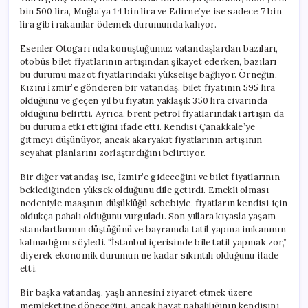
Gitmek
bin 500 lira, Muğla’ya 14 bin lira ve Edirne’ye ise sadece 7 bin
Zor”
lira gibi rakamlar ödemek durumunda kalıyor.
için
Esenler Otogarı’nda konuştuğumuz vatandaşlardan bazıları,
otobüs bilet fiyatlarının artışından şikayet ederken, bazıları
bu durumu mazot fiyatlarındaki yükselişe bağlıyor. Örneğin,
Kızını İzmir’e gönderen bir vatandaş, bilet fiyatının 595 lira
olduğunu ve geçen yıl bu fiyatın yaklaşık 350 lira civarında
olduğunu belirtti. Ayrıca, brent petrol fiyatlarındaki artışın da
bu duruma etki ettiğini ifade etti. Kendisi Çanakkale’ye
gitmeyi düşünüyor, ancak akaryakıt fiyatlarının artışının
seyahat planlarını zorlaştırdığını belirtiyor.
Bir diğer vatandaş ise, İzmir’e gideceğini ve bilet fiyatlarının
beklediğinden yüksek olduğunu dile getirdi. Emekli olması
nedeniyle maaşının düşüklüğü sebebiyle, fiyatların kendisi için
oldukça pahalı olduğunu vurguladı. Son yıllara kıyasla yaşam
standartlarının düştüğünü ve bayramda tatil yapma imkanının
kalmadığını söyledi. “İstanbul içerisinde bile tatil yapmak zor,”
diyerek ekonomik durumun ne kadar sıkıntılı olduğunu ifade
etti.
Bir başka vatandaş, yaşlı annesini ziyaret etmek üzere
memleketine döneceğini, ancak hayat pahalılığının kendisini