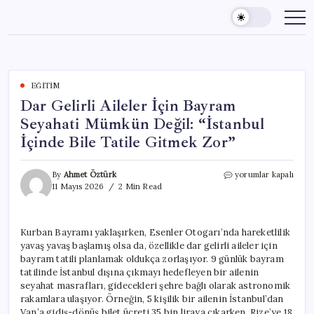
Skip
to
content
EĞITIM
Dar Gelirli Aileler İçin Bayram
Seyahati Mümkün Değil: “İstanbul
İçinde Bile Tatile Gitmek Zor”
Dar
By
Ahmet Öztürk
yorumlar kapalı
Gelirli
11 Mayıs 2026
2 Min Read
Aileler
İçin
Bayram
Kurban Bayramı yaklaşırken, Esenler Otogarı’nda hareketlilik
Seyahati
yavaş yavaş başlamış olsa da, özellikle dar gelirli aileler için
Mümkün
Değil:
bayram tatili planlamak oldukça zorlaşıyor. 9 günlük bayram
“İstanbul
tatilinde İstanbul dışına çıkmayı hedefleyen bir ailenin
İçinde
seyahat masrafları, gidecekleri şehre bağlı olarak astronomik
Bile
rakamlara ulaşıyor. Örneğin, 5 kişilik bir ailenin İstanbul’dan
Tatile
Van’a gidiş-dönüş bilet ücreti 35 bin liraya çıkarken, Rize’ye 18