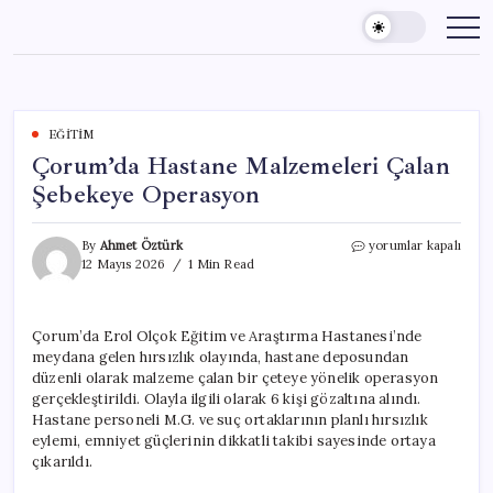
Skip
to
content
EĞITIM
Çorum’da Hastane Malzemeleri Çalan
Şebekeye Operasyon
Çorum’da
By
Ahmet Öztürk
yorumlar kapalı
Hastane
12 Mayıs 2026
1 Min Read
Malzemeleri
Çalan
Şebekeye
Çorum’da Erol Olçok Eğitim ve Araştırma Hastanesi’nde
Operasyon
meydana gelen hırsızlık olayında, hastane deposundan
için
düzenli olarak malzeme çalan bir çeteye yönelik operasyon
gerçekleştirildi. Olayla ilgili olarak 6 kişi gözaltına alındı.
Hastane personeli M.G. ve suç ortaklarının planlı hırsızlık
eylemi, emniyet güçlerinin dikkatli takibi sayesinde ortaya
çıkarıldı.