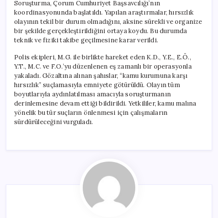
Soruşturma, Çorum Cumhuriyet Başsavcılığı’nın
koordinasyonunda başlatıldı. Yapılan araştırmalar, hırsızlık
olayının tekil bir durum olmadığını, aksine sürekli ve organize
bir şekilde gerçekleştirildiğini ortaya koydu. Bu durumda
teknik ve fiziki takibe geçilmesine karar verildi.
Polis ekipleri, M.G. ile birlikte hareket eden K.D., Y.E., E.Ö.,
Y.T., M.C. ve F.O.’yu düzenlenen eş zamanlı bir operasyonla
yakaladı. Gözaltına alınan şahıslar, “kamu kurumuna karşı
hırsızlık” suçlamasıyla emniyete götürüldü. Olayın tüm
boyutlarıyla aydınlatılması amacıyla soruşturmanın
derinlemesine devam ettiği bildirildi. Yetkililer, kamu malına
yönelik bu tür suçların önlenmesi için çalışmaların
sürdürüleceğini vurguladı.