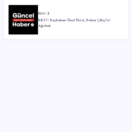
Next
KKTC Başbakanı Ünal Üstel, Bakan Çiftçi’yi
Ağırladı
SON YAZILAR
Electronic Arts Satıldı
Petrol sert düştü: Hürmüz Boğazı’ndaki diplomatik
umutlar fiyatları etkiledi