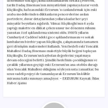
döneminde sokağa çıkma kısıtlamalarını fırsata çevirerek,
tarihi Dadaş Sineması’nın minyatürünü yapmaya karar verdi.
Küçükoğlu, hafızasındaki Erzurum ‘u canlandırmak için eski
araba modellerinden dükkanların pencerelerine asılan
portrelere, duvar detaylarından yollara kadar her şeyi
minyatür boyutlara sığdırdı. Yılmaz Küçükoğlu’nun 6 ayda
yaptığı makette en dikkat çeken unsur ise dönemin ruhunu
yansıtan özel ışıklandırma sistemi oldu. 1980’li yılların
Cumhuriyet Caddesi’ndeki gece ışıklandırmasını ve sokak
lambalarını birebir yapan Küçükoğlu, çalışmasında tamamen
geri dönüşüm malzemeleri kullandı. Yeni hedefi eski Yoncalık
Mahallesi Dadaş Sineması maketiyle büyük beğeni toplayan
Küçükoğlu, Erzurum’un kaybolan değerlerini yaşatmaya
devam edeceğini belirtti. Şimdiki hedefinin çocukluğunun ve
çıraklık yıllarının geçtiği eski Erzurum’un ana otobüs durağı
olan Yoncalık Mahallesi olduğunu söyleyen usta zanaatkar, bu
uzun vadeli projeyi de tamamlayarak Erzurum’ün kültür
mirasına katkı sunmayı amaçlıyor. – ERZURUM Kaynak: İhlas
Haber Ajansı