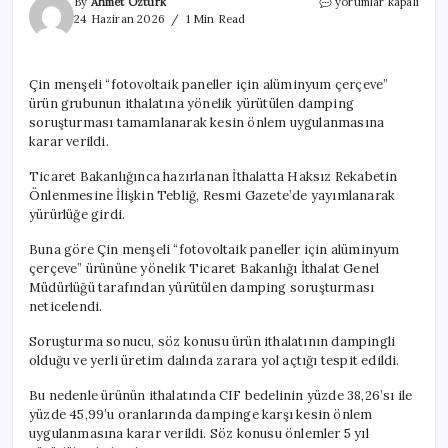
Çin’den
By
Ahmet Öztürk
yorumlar kapalı
güneş
24 Haziran 2026
1 Min Read
paneli
ekipmanı
ithalatına
Çin menşeli “fotovoltaik paneller için alüminyum çerçeve”
5
ürün grubunun ithalatına yönelik yürütülen damping
yıllık
ek
soruşturması tamamlanarak kesin önlem uygulanmasına
vergi
karar verildi.
için
Ticaret Bakanlığınca hazırlanan İthalatta Haksız Rekabetin
Önlenmesine İlişkin Tebliğ, Resmi Gazete’de yayımlanarak
yürürlüğe girdi.
Buna göre Çin menşeli “fotovoltaik paneller için alüminyum
çerçeve” ürününe yönelik Ticaret Bakanlığı İthalat Genel
Müdürlüğü tarafından yürütülen damping soruşturması
neticelendi.
Soruşturma sonucu, söz konusu ürün ithalatının dampingli
olduğu ve yerli üretim dalında zarara yol açtığı tespit edildi.
Bu nedenle ürünün ithalatında CIF bedelinin yüzde 38,26’sı ile
yüzde 45,99’u oranlarında dampinge karşı kesin önlem
uygulanmasına karar verildi. Söz konusu önlemler 5 yıl