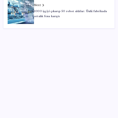
Next
1000 işçiyi çıkarıp 50 robot aldılar: Ünlü fabrikada
ortalık fena karıştı
SON YAZILAR
Çin pazarını altüst etmişti: Otomotiv devi Avrupa’ya
açıldı
Electronic Arts Satıldı
Petrol sert düştü: Hürmüz Boğazı’ndaki diplomatik