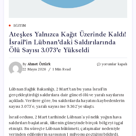
EĞITIM
Ateşkes Yalnızca Kağıt Üzerinde Kaldı!
İsrail’in Lübnan’daki Saldırılarında
Ölü Sayısı 3.073’e Yükseldi
Ateşkes
By
Ahmet Öztürk
yorumlar kapalı
Yalnızca
22 Mayıs 2026
1 Min Read
Kağıt
Üzerinde
Kaldı!
Lübnan Sağlık Bakanlığı, 2 Mart’tan bu yana İsrail’in
İsrail’in
gerçekleştirdiği saldırılara dair güncel ölü ve yaralı sayılarını
Lübnan’daki
Saldırılarında
açıkladı. Verilere göre, bu saldırılarda hayatını kaybedenlerin
Ölü
sayısı 3.073’e, yaralı sayısı ise 9.362’ye ulaştı.
Sayısı
3.073’e
İsrail ordusu, 2 Mart tarihinde Lübnan’a yönelik yoğun hava
Yükseldi
saldırıları başlatarak, ülkenin güneyinde birçok bölgeyi işgal
için
etmişti. Bu süreçte Lübnan hükümeti, çatışmalar nedeniyle
yerinden edilenlerin sayısının 1 milyonu geçtiğini bildirdi.