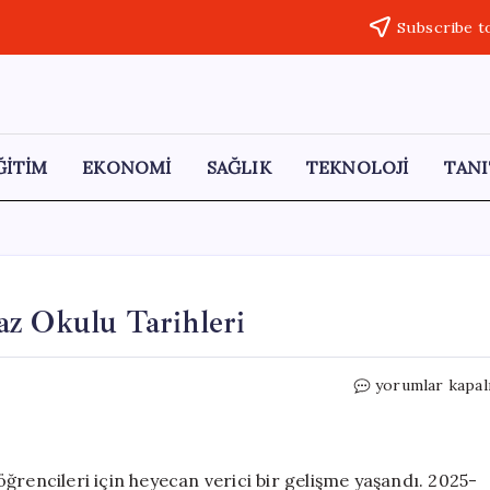
Subscribe t
ĞİTİM
EKONOMİ
SAĞLIK
TEKNOLOJİ
TANI
az Okulu Tarihleri
AÖF
yorumlar kapal
2026
Sınav
Sonuçları
ve
ğrencileri için heyecan verici bir gelişme yaşandı. 2025-