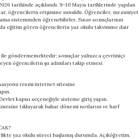
Yaz
026 tarihinde açıklandı. 9-10 Mayıs tarihlerinde yapılan
Okulu
r, öğrencilerin erişimine sunuldu. Öğrenciler, mezuniyet
Tarihleri
ama sisteminden öğrenebilirler. Sınav sonuçlarının
için
 eğitim gören öğrencilerin yaz okulu takvimine dair
a ile göndermemektedir; sonuçlar yalnızca çevrimiçi
yen öğrencilerin şu adımları takip etmesi
asyonu resmi internet sitesine
apın.
e-Devlet kapısı seçeneğiyle sisteme giriş yapın.
kmesine tıklayarak bahar dönemi notlarını ve harf
CAK?
rlikte yaz okulu süreci başlamış durumda. Açıköğretim,