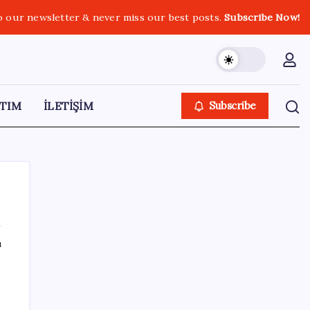
o our newsletter & never miss our best posts.
Subscribe Now!
TIM
İLETİŞİM
Subscribe
ı
SON YAZILAR
İklim zirvesi de milyarlar yutacak