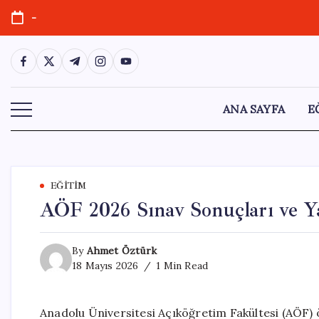
Skip
-
to
content
https://www.facebook.com/
https://twitter.com/
https://t.me/
https://www.instagram.com/
https://youtube.com/
ANA SAYFA
E
EĞITIM
AÖF 2026 Sınav Sonuçları ve Y
By
Ahmet Öztürk
18 Mayıs 2026
1 Min Read
Anadolu Üniversitesi Açıköğretim Fakültesi (AÖF) ö