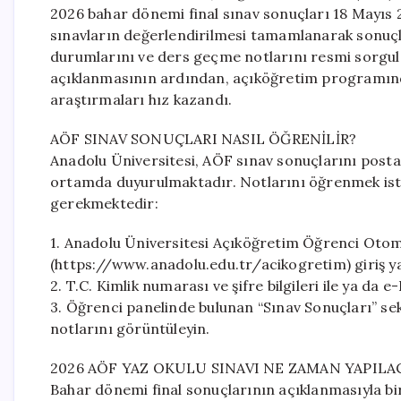
2026 bahar dönemi final sınav sonuçları 18 Mayıs 2
sınavların değerlendirilmesi tamamlanarak sonuçla
durumlarını ve ders geçme notlarını resmi sorgul
açıklanmasının ardından, açıköğretim programında
araştırmaları hız kazandı.
AÖF SINAV SONUÇLARI NASIL ÖĞRENİLİR?
Anadolu Üniversitesi, AÖF sınav sonuçlarını post
ortamda duyurulmaktadır. Notlarını öğrenmek iste
gerekmektedir:
1. Anadolu Üniversitesi Açıköğretim Öğrenci Otom
(https://www.anadolu.edu.tr/acikogretim) giriş y
2. T.C. Kimlik numarası ve şifre bilgileri ile ya da 
3. Öğrenci panelinde bulunan “Sınav Sonuçları” se
notlarını görüntüleyin.
2026 AÖF YAZ OKULU SINAVI NE ZAMAN YAPILA
Bahar dönemi final sonuçlarının açıklanmasıyla bi