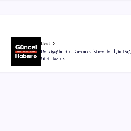
Next
Dervişoğlu: Sırt Dayamak İsteyenler İçin Dağ
Gibi Hazırız
Office Lisans Satın Al
valorant hack