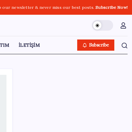
o our newsletter & never miss our best posts.
Subscribe Now!
TIM
İLETİŞİM
Subscribe
SON YAZILAR
Electronic Arts Satıldı