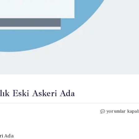
lık Eski Askeri Ada
Almanya’da
yorumlar kapal
39
Bin
Euro’ya
Satılık