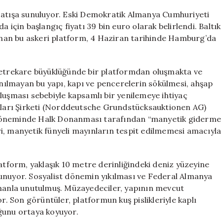
Eski
 satışa sunuluyor. Eski Demokratik Almanya Cumhuriyeti
Askeri
 için başlangıç fiyatı 39 bin euro olarak belirlendi. Baltık
Ada
nan bu askeri platform, 4 Haziran tarihinde Hamburg’da
için
 metrekare büyüklüğünde bir platformdan oluşmakta ve
lanılmayan bu yapı, kapı ve pencerelerin sökülmesi, ahşap
luşması sebebiyle kapsamlı bir yenilemeye ihtiyaç
ları Şirketi (Norddeutsche Grundstücksauktionen AG)
 döneminde Halk Donanması tarafından “manyetik giderm
i, manyetik fünyeli mayınların tespit edilmemesi amacıyl
latform, yaklaşık 10 metre derinliğindeki deniz yüzeyine
unuyor. Sosyalist dönemin yıkılması ve Federal Almanya
amanla unutulmuş. Müzayedeciler, yapının mevcut
 Son görüntüler, platformun kuş pislikleriyle kaplı
ğunu ortaya koyuyor.