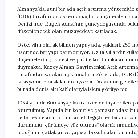
Almanya’da, suni bir ada açık artırma yöntemiyle
(DDR) tarafından askeri amaçlarla inşa edilen bu ada
Denizi’nde, Rügen Adası’nın güneydoğusunda bulu
düzenlenecek olan müzayedeye katılacak.
Ostervilm olarak bilinen yapay ada, yaklaşık 250
üzerinde bir yapı barındırıyor. Uzun yıllardır kul
döşemelerin çökmesi ve pas ile küf tabakalarının o
duymakta. Kuzey Alman Gayrimenkul Açık Artırma
tarafından yapılan açıklamalara göre, ada, DDR
istasyonu” olarak kullanılıyordu. Donanma gemiler
burada deniz altı kablolarıyla işlem görüyordu.
1954 yılında 600 ahşap kazık üzerine inşa edilen p
oturtulmuş. Yapıda bir konut ve çamaşır odası bul
ile birleşmesinin ardından el değiştiren bu ada z
durumunu “çürümeye yüz tutmuş” olarak tanımlıyor.
olduğunu, çatlaklar ve yapısal bozulmalar bulundu