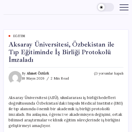
Skip
to
content
EĞITIM
Aksaray Üniversitesi, Özbekistan ile
Tıp Eğitiminde İş Birliği Protokolü
İmzaladı
Aksaray
By
Ahmet Öztürk
yorumlar kapalı
Üniversitesi,
18 Mayıs 2026
2 Min Read
Özbekistan
ile
Tıp
Aksaray Üniversitesi (ASÜ), uluslararası iş birliği hedefleri
Eğitiminde
doğrultusunda Özbekistan’daki Impuls Medical Institute (IMI)
İş
Birliği
ile tıp alanında önemli bir akademik iş birliği protokolü
Protokolü
imzaladı. Bu anlaşma, öğrenci ve akademisyen değişimi, ortak
İmzaladı
bilimsel araştırmalar ve klinik eğitim süreçlerinde iş birliğini
için
geliştirmeyi amaçlıyor.