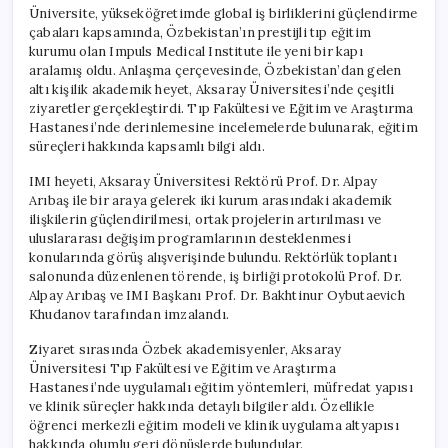
Üniversite, yükseköğretimde global iş birliklerini güçlendirme
çabaları kapsamında, Özbekistan’ın prestijli tıp eğitim
kurumu olan Impuls Medical Institute ile yeni bir kapı
aralamış oldu. Anlaşma çerçevesinde, Özbekistan’dan gelen
altı kişilik akademik heyet, Aksaray Üniversitesi’nde çeşitli
ziyaretler gerçekleştirdi. Tıp Fakültesi ve Eğitim ve Araştırma
Hastanesi’nde derinlemesine incelemelerde bulunarak, eğitim
süreçleri hakkında kapsamlı bilgi aldı.
IMI heyeti, Aksaray Üniversitesi Rektörü Prof. Dr. Alpay
Arıbaş ile bir araya gelerek iki kurum arasındaki akademik
ilişkilerin güçlendirilmesi, ortak projelerin artırılması ve
uluslararası değişim programlarının desteklenmesi
konularında görüş alışverişinde bulundu. Rektörlük toplantı
salonunda düzenlenen törende, iş birliği protokolü Prof. Dr.
Alpay Arıbaş ve IMI Başkanı Prof. Dr. Bakhtinur Oybutaevich
Khudanov tarafından imzalandı.
Ziyaret sırasında Özbek akademisyenler, Aksaray
Üniversitesi Tıp Fakültesi ve Eğitim ve Araştırma
Hastanesi’nde uygulamalı eğitim yöntemleri, müfredat yapısı
ve klinik süreçler hakkında detaylı bilgiler aldı. Özellikle
öğrenci merkezli eğitim modeli ve klinik uygulama altyapısı
hakkında olumlu geri dönüşlerde bulundular.