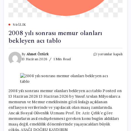
SAĞLIK
2008 yılı sonrası memur olanları
bekleyen acı tablo
2008
By
Ahmet Öztürk
yorumlar kapalı
yılı
13 Haziran 2026
1 Min Read
sonrası
memur
olanları
bekleyen
acı
tablo
2008 yılı sonrası memur olanları bekleyen acı tablo Posted on
için
13 Haziran 2026 13 Haziran 2026 by Yusuf Arslan Milyonlarca
memurun ve Memur emeklisinin gözü kulağı açıklanan
enflasyon verilerinde ve yapılacak olan maaş zamlarında.
Ancak Sosyal Güvenlik Uzmanı Prof. Dr. Aziz Çelik’e göre
memurların asıl endişelenmesi gereken konu bugün aldıkları
maaş değil, emeklilik dönemlerinde yaşayacakları büyük
çöküş. AŞAĞI DOĞRU KAYDIRIN