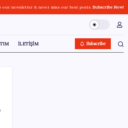
o our newsletter & never miss our best posts.
Subscribe Now!
TIM
İLETİŞİM
Subscribe
SON YAZILAR
ı
İklim zirvesi de milyarlar yutacak