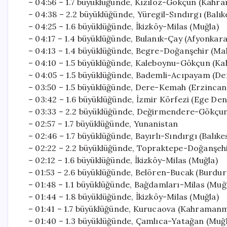
– 04:56 – 1.7 büyüklüğünde, Kızılöz-Gökçun (Kah
– 04:38 – 2.2 büyüklüğünde, Yüregil-Sındırgı (Balık
– 04:25 – 1.6 büyüklüğünde, İkizköy-Milas (Muğla)
– 04:17 – 1.4 büyüklüğünde, Bulanık-Çay (Afyonkara
– 04:13 – 1.4 büyüklüğünde, Begre-Doğanşehir (Ma
– 04:10 – 1.5 büyüklüğünde, Kaleboynu-Gökçun (
– 04:05 – 1.5 büyüklüğünde, Bademli-Acıpayam (Den
– 03:50 – 1.5 büyüklüğünde, Dere-Kemah (Erzincan
– 03:42 – 1.6 büyüklüğünde, İzmir Körfezi (Ege Deni
– 03:33 – 2.2 büyüklüğünde, Değirmendere-Gökç
– 02:57 – 1.7 büyüklüğünde, Yunanistan
– 02:46 – 1.7 büyüklüğünde, Bayırlı-Sındırgı (Balıke
– 02:22 – 2.2 büyüklüğünde, Topraktepe-Doğanşehi
– 02:12 – 1.6 büyüklüğünde, İkizköy-Milas (Muğla)
– 01:53 – 2.6 büyüklüğünde, Belören-Bucak (Burdur
– 01:48 – 1.1 büyüklüğünde, Bağdamları-Milas (Muğ
– 01:44 – 1.8 büyüklüğünde, İkizköy-Milas (Muğla)
– 01:41 – 1.7 büyüklüğünde, Kurucaova (Kahraman
– 01:40 – 1.3 büyüklüğünde, Çamlıca-Yatağan (Muğ