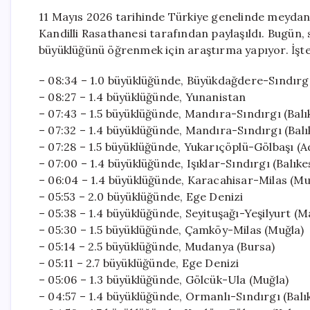
11 Mayıs 2026 tarihinde Türkiye genelinde meydana
Kandilli Rasathanesi tarafından paylaşıldı. Bugün,
büyüklüğünü öğrenmek için araştırma yapıyor. İşt
– 08:34 – 1.0 büyüklüğünde, Büyükdağdere-Sındırgı 
– 08:27 – 1.4 büyüklüğünde, Yunanistan
– 07:43 – 1.5 büyüklüğünde, Mandıra-Sındırgı (Balı
– 07:32 – 1.4 büyüklüğünde, Mandıra-Sındırgı (Balı
– 07:28 – 1.5 büyüklüğünde, Yukarıçöplü-Gölbaşı (
– 07:00 – 1.4 büyüklüğünde, Işıklar-Sındırgı (Balıke
– 06:04 – 1.4 büyüklüğünde, Karacahisar-Milas (Mu
– 05:53 – 2.0 büyüklüğünde, Ege Denizi
– 05:38 – 1.4 büyüklüğünde, Seyituşağı-Yeşilyurt (M
– 05:30 – 1.5 büyüklüğünde, Çamköy-Milas (Muğla)
– 05:14 – 2.5 büyüklüğünde, Mudanya (Bursa)
– 05:11 – 2.7 büyüklüğünde, Ege Denizi
– 05:06 – 1.3 büyüklüğünde, Gölcük-Ula (Muğla)
– 04:57 – 1.4 büyüklüğünde, Ormanlı-Sındırgı (Balık