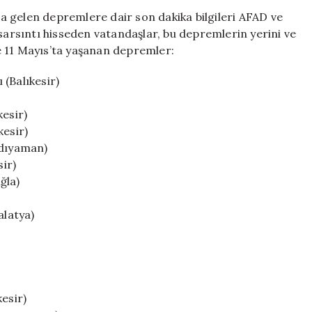
Günlüğü:
 gelen depremlere dair son dakika bilgileri AFAD ve
En
 sarsıntı hisseden vatandaşlar, bu depremlerin yerini ve
Son
e 11 Mayıs’ta yaşanan depremler:
Sarsıntılar
Nerede
(Balıkesir)
ve
Hangi
kesir)
Büyüklükte
kesir)
Gerçekleşti?
için
Adıyaman)
sir)
ğla)
alatya)
esir)