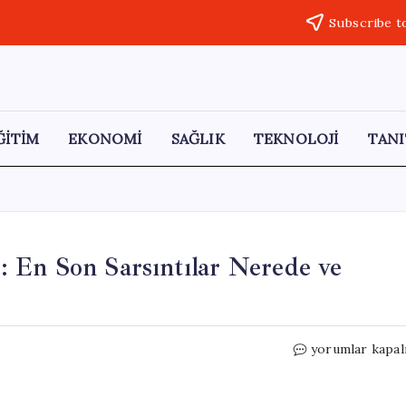
Subscribe t
ĞİTİM
EKONOMİ
SAĞLIK
TEKNOLOJİ
TANI
 En Son Sarsıntılar Nerede ve
11
yorumlar kapal
Mayıs
2026
Deprem