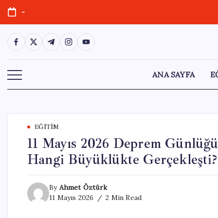
Skip
-
to
content
https://www.facebook.com/
https://twitter.com/
https://t.me/
https://www.instagram.com/
https://youtube.com/
ANA SAYFA
E
EĞITIM
11 Mayıs 2026 Deprem Günlüğü:
Hangi Büyüklükte Gerçekleşti?
By
Ahmet Öztürk
11 Mayıs 2026
2 Min Read