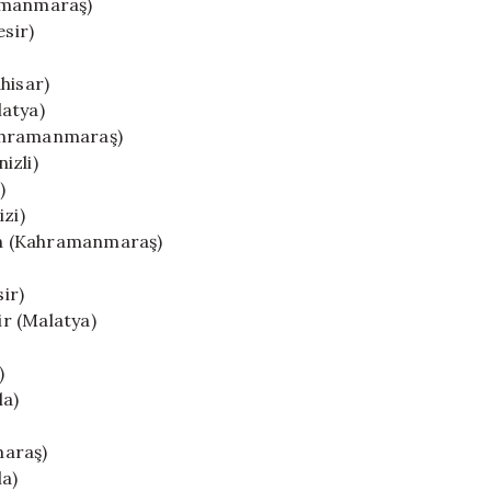
ramanmaraş)
esir)
hisar)
latya)
Kahramanmaraş)
izli)
)
zi)
un (Kahramanmaraş)
sir)
r (Malatya)
)
la)
maraş)
la)