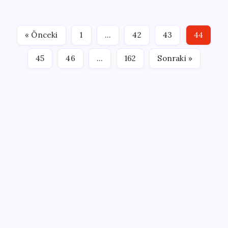
Saat 15.45’te başlayan YDT’de adaylar saat 15.30’dan
itibaren sınav binalarına alınmadı. İngilizceden 195
bin 51, Arapçadan 4 bin 178, Almancadan 2 bin 550,
« Önceki
1
…
42
43
44
Rusçadan 941,…
45
46
…
162
Sonraki »
SON YAZILAR
Çin pazarını altüst etmişti: Otomotiv devi Avrupa’ya
açıldı
Electronic Arts Satıldı
Petrol sert düştü: Hürmüz Boğazı’ndaki diplomatik
umutlar fiyatları etkiledi