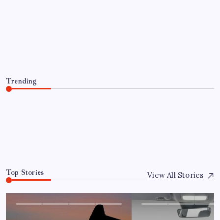
EKONOMI
Çin pazarını altüst etmişti: Otomotiv
devi Avrupa’ya açıldı
By
Ahmet Öztürk
6 Ağustos 2026
Trending
Çin pazarını altüst etmişti: Otomotiv devi Avrupa’ya açıldı
6 Ağustos 2026
0
Top Stories
View All Stories