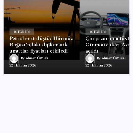
4
STORIES
4
STORIES
Petrol sert düştü: Hürmüz
Çin pazarını altüst 
Boğazı’ndaki diplomatik
Otomotiv devi Avru
umutlar fiyatları etkiledi
açıldı
By
Ahmet Öztürk
By
Ahmet Öztürk
22 Haziran 2026
22 Haziran 2026