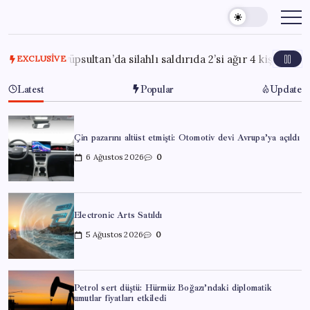
Skip
to
content
026
Eyüpsultan’da silahlı saldırıda 2’si ağır 4 kişi yaralandı
EXCLUSIVE
Latest
Popular
Update
Çin pazarını altüst etmişti: Otomotiv devi Avrupa’ya açıldı
6 Ağustos 2026
0
Electronic Arts Satıldı
5 Ağustos 2026
0
Petrol sert düştü: Hürmüz Boğazı’ndaki diplomatik
umutlar fiyatları etkiledi